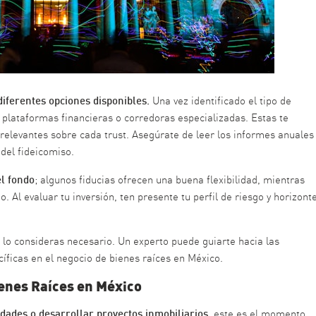
diferentes opciones disponibles.
Una vez identificado el tipo de
plataformas financieras o corredoras especializadas. Estas te
 relevantes sobre cada trust. Asegúrate de leer los informes anuales
 del fideicomiso.
el fondo
; algunos fiducias ofrecen una buena flexibilidad, mientras
 Al evaluar tu inversión, ten presente tu perfil de riesgo y horizont
lo consideras necesario. Un experto puede guiarte hacia las
ficas en el negocio de bienes raíces en México.
enes Raíces en México
edades o desarrollar proyectos inmobiliarios,
este es el momento