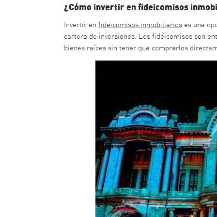
¿Cómo invertir en fideicomisos inmobi
Invertir en
fideicomisos inmobiliarios
es una opc
cartera de inversiones. Los fideicomisos son ent
bienes raíces sin tener que comprarlos directame