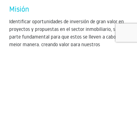
Misión
Identificar oportunidades de inversión de gran valor en
proyectos y propuestas en el sector inmobiliario, siendo
parte fundamental para que estos se lleven a cabo de la
mejor manera, creando valor para nuestros
inversionistas y socios, y contribuyendo a la
construcción de un futuro mejor.
Visión
Ser un referente de motor potencializador de proyectos
innovadores y de gran valor, y ser vistos como líderes en
la creación y maximización de valor tanto para los
proyectos y empresas en los que invertimos, como para
nuestros inversionistas