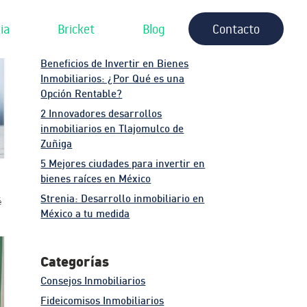
Posts Recientes
¿Cómo invertir en bienes raíces en
ia
Bricket
Blog
Contacto
México? Guía para principiantes
Beneficios de Invertir en Bienes
Inmobiliarios: ¿Por Qué es una
Opción Rentable?
2 Innovadores desarrollos
inmobiliarios en Tlajomulco de
Zuñiga
5 Mejores ciudades para invertir en
bienes raíces en México
Strenia: Desarrollo inmobiliario en
é
México a tu medida
Categorías
Consejos Inmobiliarios
Fideicomisos Inmobiliarios