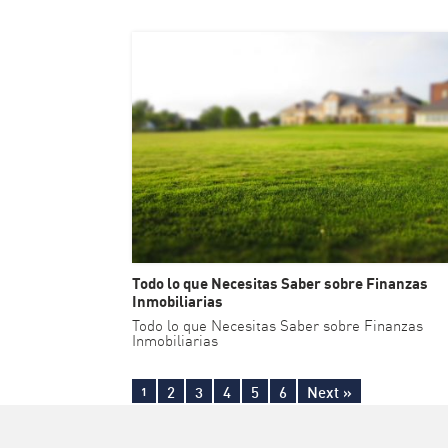
Todo lo que Necesitas Saber sobre Finanzas
Inmobiliarias
Todo lo que Necesitas Saber sobre Finanzas
Inmobiliarias
Post navigation
2
3
4
5
6
Next »
1