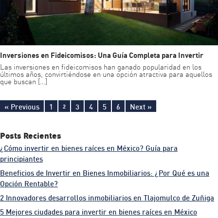
Inversiones en Fideicomisos: Una Guía Completa para Invertir
Las inversiones en fideicomisos han ganado popularidad en los
últimos años, convirtiéndose en una opción atractiva para aquellos
que buscan […]
Post navigation
« Previous
1
3
4
5
6
Next »
2
Posts Recientes
¿Cómo invertir en bienes raíces en México? Guía para
principiantes
Beneficios de Invertir en Bienes Inmobiliarios: ¿Por Qué es una
Opción Rentable?
2 Innovadores desarrollos inmobiliarios en Tlajomulco de Zuñiga
5 Mejores ciudades para invertir en bienes raíces en México