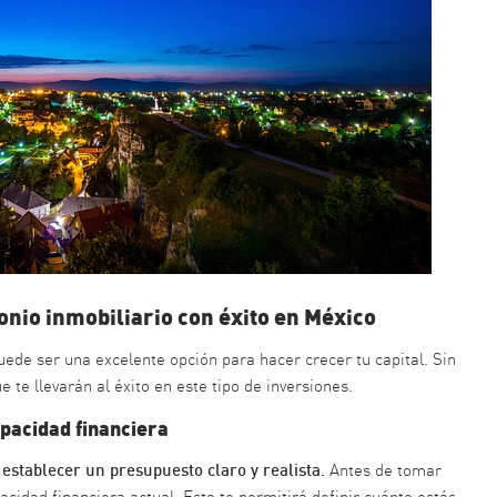
onio inmobiliario con éxito en México
uede ser una excelente opción para hacer crecer tu capital. Sin
te llevarán al éxito en este tipo de inversiones.
apacidad financiera
establecer un presupuesto claro y realista.
l
Antes de tomar
cidad financiera actual. Esto te permitirá definir cuánto estás